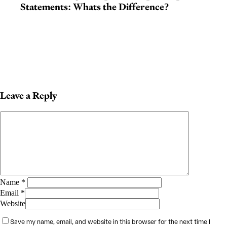
Statements: Whats the Difference?
Leave a Reply
Name
*
Email
*
Website
Save my name, email, and website in this browser for the next time I