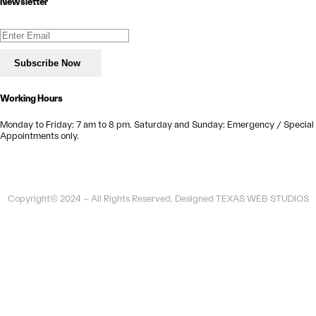
Newsletter
Working Hours
Monday to Friday:
7 am to 8 pm.
Saturday and Sunday:
Emergency / Special
Appointments only.
Copyright© 2024 – All Rights Reserved. Designed TEXAS WEB STUDIOS