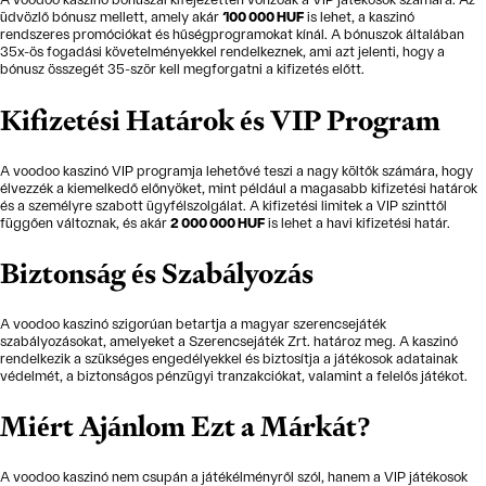
üdvözlő bónusz mellett, amely akár
100 000 HUF
is lehet, a kaszinó
rendszeres promóciókat és hűségprogramokat kínál. A bónuszok általában
35x-ös fogadási követelményekkel rendelkeznek, ami azt jelenti, hogy a
bónusz összegét 35-ször kell megforgatni a kifizetés előtt.
Kifizetési Határok és VIP Program
A voodoo kaszinó VIP programja lehetővé teszi a nagy költők számára, hogy
élvezzék a kiemelkedő előnyöket, mint például a magasabb kifizetési határok
és a személyre szabott ügyfélszolgálat. A kifizetési limitek a VIP szinttől
függően változnak, és akár
2 000 000 HUF
is lehet a havi kifizetési határ.
Biztonság és Szabályozás
A voodoo kaszinó szigorúan betartja a magyar szerencsejáték
szabályozásokat, amelyeket a Szerencsejáték Zrt. határoz meg. A kaszinó
rendelkezik a szükséges engedélyekkel és biztosítja a játékosok adatainak
védelmét, a biztonságos pénzügyi tranzakciókat, valamint a felelős játékot.
Miért Ajánlom Ezt a Márkát?
A voodoo kaszinó nem csupán a játékélményről szól, hanem a VIP játékosok