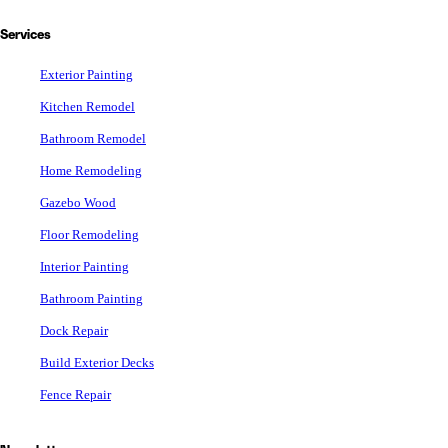
Services
Exterior Painting
Kitchen Remodel
Bathroom Remodel
Home Remodeling
Gazebo Wood
Floor Remodeling
Interior Painting
Bathroom Painting
Dock Repair
Build Exterior Decks
Fence Repair