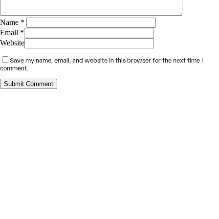
Name
*
Email
*
Website
Save my name, email, and website in this browser for the next time I
comment.