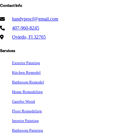
Contact Info
handyprocf@gmail.com
407-960-8245
Oviedo, Fl 32765
Services
Exterior Painting
Kitchen Remodel
Bathroom Remodel
Home Remodeling
Gazebo Wood
Floor Remodeling
Interior Painting
Bathroom Painting