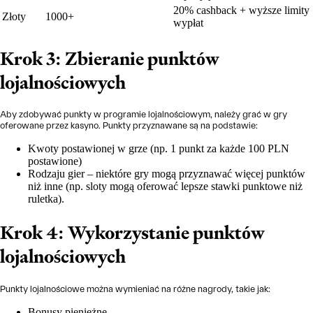
20% cashback + wyższe limity
Złoty
1000+
wypłat
Krok 3: Zbieranie punktów
lojalnościowych
Aby zdobywać punkty w programie lojalnościowym, należy grać w gry
oferowane przez kasyno. Punkty przyznawane są na podstawie:
Kwoty postawionej w grze (np. 1 punkt za każde 100 PLN
postawione)
Rodzaju gier – niektóre gry mogą przyznawać więcej punktów
niż inne (np. sloty mogą oferować lepsze stawki punktowe niż
ruletka).
Krok 4: Wykorzystanie punktów
lojalnościowych
Punkty lojalnościowe można wymieniać na różne nagrody, takie jak:
Bonusy pieniężne