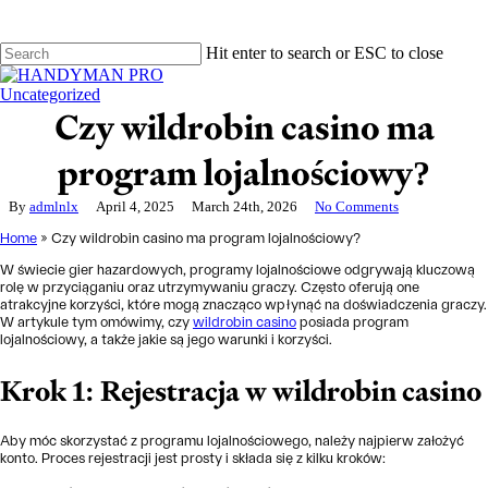
Skip
to
main
Hit enter to search or ESC to close
content
Close
Search
Uncategorized
Czy wildrobin casino ma
program lojalnościowy?
By
admlnlx
April 4, 2025
March 24th, 2026
No Comments
Home
»
Czy wildrobin casino ma program lojalnościowy?
W świecie gier hazardowych, programy lojalnościowe odgrywają kluczową
rolę w przyciąganiu oraz utrzymywaniu graczy. Często oferują one
atrakcyjne korzyści, które mogą znacząco wpłynąć na doświadczenia graczy.
W artykule tym omówimy, czy
wildrobin casino
posiada program
lojalnościowy, a także jakie są jego warunki i korzyści.
Krok 1: Rejestracja w wildrobin casino
Aby móc skorzystać z programu lojalnościowego, należy najpierw założyć
konto. Proces rejestracji jest prosty i składa się z kilku kroków: